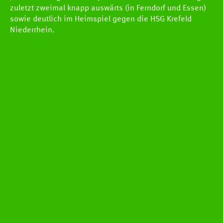
Pressestelle
zuletzt zweimal knapp auswärts (in Ferndorf und Essen)
sowie deutlich im Heimspiel gegen die HSG Krefeld
Handball Aktuell
Niederrhein.
Datenbank