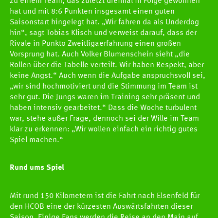
zu einem Team, das zuletzt dreimal in Folge gewonnen
hat und mit 8:6 Punkten insgesamt einen guten
Saisonstart hingelegt hat. „Wir fahren da als Underdog
hin“, sagt Tobias Klisch und verweist darauf, dass der
Rivale in Punkto Zweitligaerfahrung einen großen
Vorsprung hat. Auch Volker Blumenschein sieht „die
Rollen über die Tabelle verteilt. Wir haben Respekt, aber
keine Angst.“ Auch wenn die Aufgabe anspruchsvoll sei,
„wir sind hochmotiviert und die Stimmung im Team ist
sehr gut. Die Jungs waren im Training sehr präsent und
haben intensiv gearbeitet.“ Dass die Woche turbulent
war, stehe außer Frage, dennoch sei der Wille im Team
klar zu erkennen: „Wir wollen einfach ein richtig gutes
Spiel machen.“
Rund ums Spiel
Mit rund 150 Kilometern ist die Fahrt nach Elsenfeld für
den HCOB eine der kürzesten Auswärtsfahrten dieser
Saison. Einige Fans werden die Reise an den Main auf