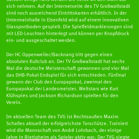
sich nehmen. Auf der Internetseite des TV Großwallstadt
sind noch ausreichend Eintrittskarten erhältlich. In der
Untermainhalle in Elsenfeld wird auf einem innovativen
Glassportboden gespielt. Die Spielfeldmarkierungen sind
mit LED-Leuchten hinterlegt und können per Knopfdruck
ein- und ausgeschaltet werden.
HCOB
Der HC Oppenweiler/Backnang tritt gegen einen
absoluten Kultclub an. Der TV Großwallstadt hat sechs
Mal die deutsche Meisterschaft gewonnen und vier Mal
TEAMS
das DHB-Pokal-Endspiel für sich entschieden. Fünfmal
gewann der Club den Europapokal, zweimal den
Europapokal der Landesmeister. Weltstars wie Kurt
SPIELE
Klühspies und Jackson Richardson spielten für den
Verein.
NEWS
Im aktuellen Team des TVG ist Rechtsaußen Maxim
Schalles aktuell der erfolgreichste Torschütze. Trainiert
Newscenter
wird die Mannschaft von André Lohrbach, der einige
Jahre in Bietigheim als Spieler aktiv war. Der TVG siegte