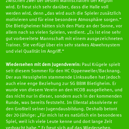
zwischen zwei der besten Mannschaften der Region
wird. Er freut sich sehr darüber, dass die Halle voll
werden wird, denn „das wird auch die Spieler zusätzlich
motivieren und für eine besondere Atmosphäre sorgen.“
Die Bietigheimer hätten sich den Platz an der Sonne, vor
allem nach so vielen Spielen, verdient. „Es ist eine sehr
gut vorbereitete Mannschaft mit einem ausgezeichneten
Trainer. Sie verfügt über ein sehr starkes Abwehrsystem
und viel Qualität im Angriff.“
Wiedersehen mit dem Jugendverein:
Paul Krügele spielt
seit diesem Sommer für den HC Oppenweiler/Backnang.
Der aus Hessigheim stammende Linksaußen hat jedoch
auch eine enge Beziehung zur SG BBM Bietigheim. Er
wurde von diesem Verein an den HCOB ausgeliehen, und
das nicht nur in dieser, sondern auch in der kommenden
Runde, was bereits feststeht. Im Ellental absolvierte er
den Großteil seiner Jugendausbildung. Deshalb betont
der 20-Jährige: „Für mich ist es natürlich ein besonderes
HCOB
Spiel, weil ich viele Leute kenne und dort lange Zeit
verbracht habe.“ Er freut sich auf das Wiedersehen,