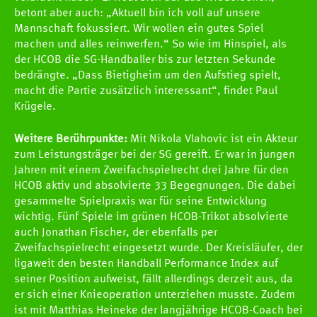
TEAMS
betont aber auch: „Aktuell bin ich voll auf unsere
Mannschaft fokussiert. Wir wollen ein gutes Spiel
machen und alles reinwerfen.“ So wie im Hinspiel, als
SPIELE
der HCOB die SG-Handballer bis zur letzten Sekunde
bedrängte. „Dass Bietigheim um den Aufstieg spielt,
macht die Partie zusätzlich interessant“, findet Paul
NEWS
Krügele.
Weitere Berührpunkte:
Mit Nikola Vlahovic ist ein Akteur
Newscenter
zum Leistungsträger bei der SG gereift. Er war in jungen
Pressestelle
Jahren mit einem Zweifachspielrecht drei Jahre für den
HCOB aktiv und absolvierte 33 Begegnungen. Die dabei
Handball Aktuell
gesammelte Spielpraxis war für seine Entwicklung
wichtig. Fünf Spiele im grünen HCOB-Trikot absolvierte
Datenbank
auch Jonathan Fischer, der ebenfalls per
Zweifachspielrecht eingesetzt wurde. Der Kreisläufer, der
ligaweit den besten Handball Performance Index auf
seiner Position aufweist, fällt allerdings derzeit aus, da
er sich einer Knieoperation unterziehen musste. Zudem
ist mit Matthias Heineke der langjährige HCOB-Coach bei