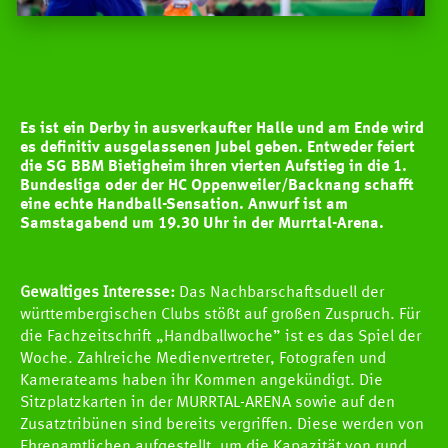
Es ist ein Derby in ausverkaufter Halle und am Ende wird
es definitiv ausgelassenen Jubel geben. Entweder feiert
die SG BBM Bietigheim ihren vierten Aufstieg in die 1.
Bundesliga oder der HC Oppenweiler/Backnang schafft
eine echte Handball-Sensation. Anwurf ist am
Samstagabend um 19.30 Uhr in der Murrtal-Arena.
Gewaltiges Interesse:
Das Nachbarschaftsduell der
württembergischen Clubs stößt auf großen Zuspruch. Für
die Fachzeitschrift „Handballwoche” ist es das Spiel der
Woche. Zahlreiche Medienvertreter, Fotografen und
Kamerateams haben ihr Kommen angekündigt. Die
Sitzplatzkarten in der MURRTAL-ARENA sowie auf den
Zusatztribünen sind bereits vergriffen. Diese werden von
Ehrenamtlichen aufgestellt, um die Kapazität von rund