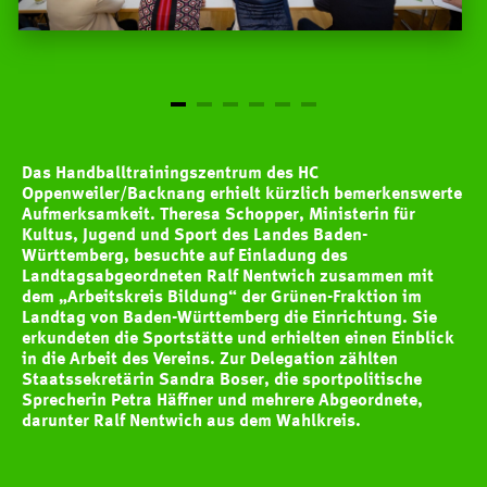
Das Handballtrainingszentrum des HC
Oppenweiler/Backnang erhielt kürzlich bemerkenswerte
Aufmerksamkeit. Theresa Schopper, Ministerin für
Kultus, Jugend und Sport des Landes Baden-
Württemberg, besuchte auf Einladung des
Landtagsabgeordneten Ralf Nentwich zusammen mit
dem „Arbeitskreis Bildung“ der Grünen-Fraktion im
Landtag von Baden-Württemberg die Einrichtung. Sie
erkundeten die Sportstätte und erhielten einen Einblick
in die Arbeit des Vereins. Zur Delegation zählten
Staatssekretärin Sandra Boser, die sportpolitische
Sprecherin Petra Häffner und mehrere Abgeordnete,
darunter Ralf Nentwich aus dem Wahlkreis.