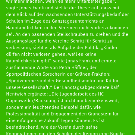
wir mehr machen, wenn es mehr Mitarbeiter gäbe“,
sagte Jonas Frank und stellte die These auf, dass mit
dem Blick auf den wachsenden Unterstützungsbedarf der
HCOB
Schulen im Zuge des Ganztagesunterrichts an
Hauptamtlichkeit in den Vereinen nicht vorbeizukommen
TEAMS
sei. An den passenden Stellschrauben zu drehen und die
Ausgangslage für die Vereine Schritt für Schritt zu
verbessern, sieht er als Aufgabe der Politik. „Kinder
SPIELE
dürfen nicht verloren gehen, weil es keine
Räumlichkeiten gibt“ sagte Jonas Frank und erntete
zustimmende Worte von Petra Häffner, der
NEWS
Sportpolitischen Sprecherin der Grünen-Fraktion:
„Sportvereine sind der Gesundheitsmotor und Kit für
unsere Gesellschaft.“ Der Landtagsabgeordnete Ralf
Newscenter
Nentwich ergänzte: „Die Jugendarbeit des HC
Oppenweiler/Backnang ist nicht nur bemerkenswert,
Pressestelle
sondern ein leuchtendes Beispiel dafür, wie
Handball Aktuell
Professionalität und Engagement den Grundstein für
eine erfolgreiche Zukunft legen können. Es ist
Datenbank
beeindruckend, wie der Verein durch seine
Kooperationen mit den Schulen der Region eine Brücke