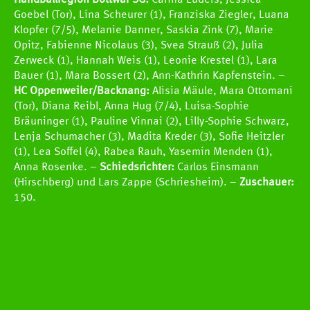
Handballregion Bottwar SG:
Carina Lüders, Jessica
Goebel (Tor), Lina Scheurer (1), Franziska Ziegler, Luana
Klopfer (7/5), Melanie Danner, Saskia Zink (7), Marie
Opitz, Fabienne Nicolaus (3), Svea Strauß (2), Julia
Zerweck (1), Hannah Weis (1), Leonie Krestel (1), Lara
Bauer (1), Mara Bossert (2), Ann-Kathrin Kapfenstein. –
HC Oppenweiler/Backnang:
Alisia Mäule, Mara Ottomani
(Tor), Diana Reibl, Anna Hug (7/4), Luisa-Sophie
Bräuninger (1), Pauline Vinnai (2), Lilly-Sophie Schwarz,
Lenja Schumacher (3), Madita Kreder (3), Sofie Heitzler
(1), Lea Soffel (4), Rabea Rauh, Yasemin Menden (1),
Anna Rosenke. –
Schiedsrichter:
Carlos Einsmann
(Hirschberg) und Lars Zappe (Schriesheim). –
Zuschauer:
150.