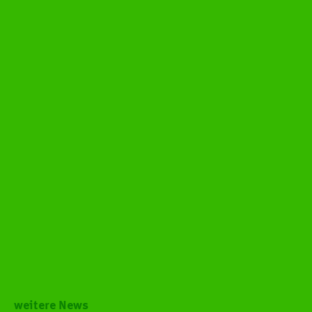
HCOB
TEAMS
weitere News