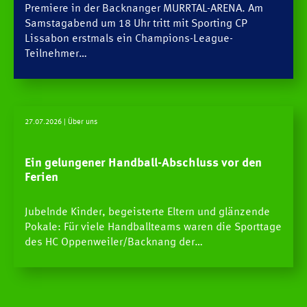
Premiere in der Backnanger MURRTAL-ARENA. Am
Samstagabend um 18 Uhr tritt mit Sporting CP
Lissabon erstmals ein Champions-League-
Teilnehmer…
27.07.2026
| Über uns
Ein gelungener Handball-Abschluss vor den
Ferien
Jubelnde Kinder, begeisterte Eltern und glänzende
Pokale: Für viele Handballteams waren die Sporttage
des HC Oppenweiler/Backnang der…