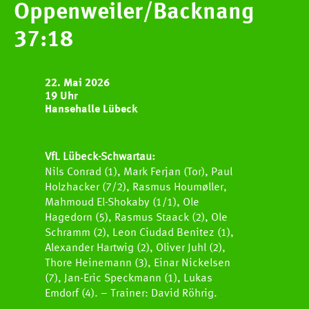
Oppenweiler/Backnang
HCOB
37:18
TEAMS
22. Mai 2026
19 Uhr
Hansehalle Lübeck
SPIELE
NEWS
VfL Lübeck-Schwartau:
Nils Conrad (1), Mark Ferjan (Tor), Paul
Holzhacker (7/2), Rasmus Houmøller,
Newscenter
Mahmoud El-Shokaby (1/1), Ole
Hagedorn (5), Rasmus Staack (2), Ole
Pressestelle
Schramm (2), Leon Ciudad Benitez (1),
Alexander Hartwig (2), Oliver Juhl (2),
Handball Aktuell
Thore Heinemann (3), Einar Nickelsen
Datenbank
(7), Jan-Eric Speckmann (1), Lukas
Emdorf (4). – Trainer: David Röhrig.