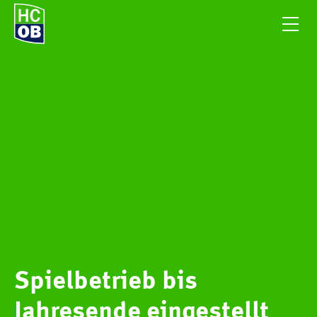
Spielbetrieb bis
Jahresende eingestellt