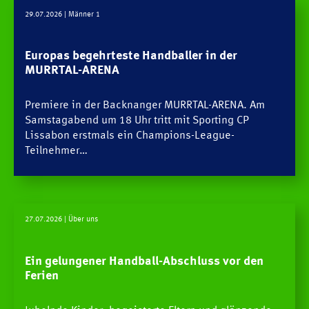
29.07.2026
| Männer 1
Europas begehrteste Handballer in der
MURRTAL-ARENA
Premiere in der Backnanger MURRTAL-ARENA. Am
Samstagabend um 18 Uhr tritt mit Sporting CP
Lissabon erstmals ein Champions-League-
Teilnehmer…
27.07.2026
| Über uns
Ein gelungener Handball-Abschluss vor den
Ferien