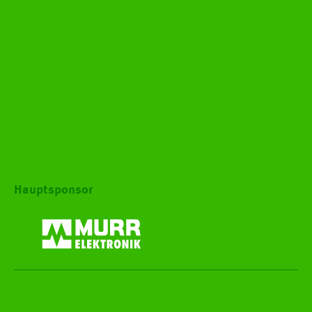
Hauptsponsor