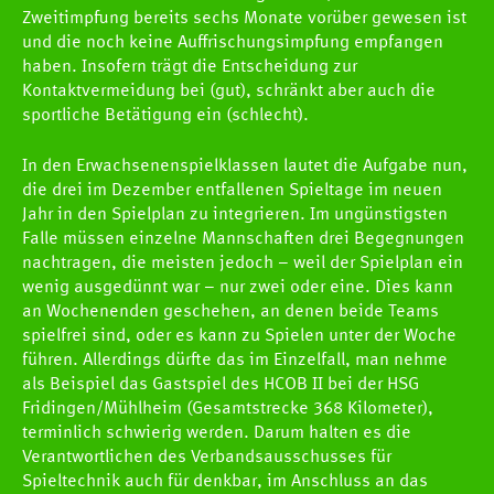
Zweitimpfung bereits sechs Monate vorüber gewesen ist
und die noch keine Auffrischungsimpfung empfangen
haben. Insofern trägt die Entscheidung zur
Kontaktvermeidung bei (gut), schränkt aber auch die
sportliche Betätigung ein (schlecht).
In den Erwachsenenspielklassen lautet die Aufgabe nun,
die drei im Dezember entfallenen Spieltage im neuen
Jahr in den Spielplan zu integrieren. Im ungünstigsten
Falle müssen einzelne Mannschaften drei Begegnungen
nachtragen, die meisten jedoch – weil der Spielplan ein
wenig ausgedünnt war – nur zwei oder eine. Dies kann
an Wochenenden geschehen, an denen beide Teams
spielfrei sind, oder es kann zu Spielen unter der Woche
führen. Allerdings dürfte das im Einzelfall, man nehme
als Beispiel das Gastspiel des HCOB II bei der HSG
Fridingen/Mühlheim (Gesamtstrecke 368 Kilometer),
terminlich schwierig werden. Darum halten es die
Verantwortlichen des Verbandsausschusses für
Spieltechnik auch für denkbar, im Anschluss an das