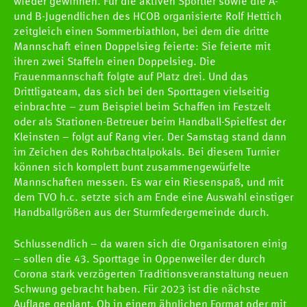
wieder gewinnen. Für die aktiven Sportler sowie die A-
Handball Aktuell
und B-Jugendlichen des HCOB organisierte Rolf Hettich
zeitgleich einen Sommerbiathlon, bei dem die dritte
Datenbank
Mannschaft einen Doppelsieg feierte: Sie feierte mit
ihren zwei Staffeln einen Doppelsieg. Die
Frauenmannschaft folgte auf Platz drei. Und das
Drittligateam, das sich bei den Sporttagen vielseitig
einbrachte – zum Beispiel beim Schaffen im Festzelt
oder als Stationen-Betreuer beim Handball-Spielfest der
Kleinsten – folgt auf Rang vier. Der Samstag stand dann
im Zeichen des Rohrbachtalpokals. Bei diesem Turnier
können sich komplett bunt zusammengewürfelte
Mannschaften messen. Es war ein Riesenspaß, und mit
dem TVO h.c. setzte sich am Ende eine Auswahl einstiger
Handballgrößen aus der Sturmfedergemeinde durch.
Schlussendlich – da waren sich die Organisatoren einig
– sollen die 43. Sporttage in Oppenweiler der durch
Corona stark verzögerten Traditionsveranstaltung neuen
Schwung gebracht haben. Für 2023 ist die nächste
Auflage geplant. Ob in einem ähnlichen Format oder mit