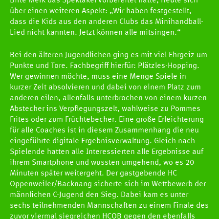
Birte Merk das Spektakel vorbereitet hatte, freute sich
über einen weiteren Aspekt: „Wir haben festgestellt,
dass die Kids aus den anderen Clubs das Minihandball-
Lied nicht kannten. Jetzt können alle mitsingen.“
Bei den älteren Jugendlichen ging es mit viel Ehrgeiz um
Punkte und Tore. Fachbegriff hierfür: Plätzles-Hopping.
Wer gewinnen möchte, muss eine Menge Spiele in
kurzer Zeit absolvieren und dabei von einem Platz zum
anderen eilen, allenfalls unterbrochen von einem kurzen
Abstecher ins Verpflegungszelt, wahlweise zu Pommes
Frites oder zum Früchtebecher. Eine große Erleichterung
für alle Coaches ist in diesem Zusammenhang die neu
eingeführte digitale Ergebnisverwaltung. Gleich nach
Spielende hatten alle Interessierten alle Ergebnisse auf
ihrem Smartphone und wussten umgehend, wo es 20
Minuten später weitergeht. Der gastgebende HC
Oppenweiler/Backnang sicherte sich im Wettbewerb der
männlichen C-Jugend den Sieg. Dabei kam es unter
sechs teilnehmenden Mannschaften zu einem Finale des
zuvor viermal siegreichen HCOB gegen den ebenfalls