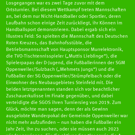
Losgegangen war es zwei Tage zuvor mit dem
Ortsturnier. Bei diesem Wettkampf treten Mannschaften
an, bei dem nur Nicht-Handballer oder Sportler, deren
Laufbahn schon einige Zeit zurückliegt, ihr Können im
Handballsport demonstrieren. Dabei ergab sich ein
illustres Feld: So spielten die Mannschaft des Deutschen
HCOB
Roten Kreuzes, das Bahnhofsstüble, die
Betriebsmannschaft von Hauptsponsor Murrelektronik,
die TVO-Tischtennisspieler („Muttis Lieblinge“), die
TEAMS
Spielerpapas der D-Jugend, die Fußballerinnen der SGM
Oppenweiler/Sulzbach („Mehmets Jungs“) und die
Fußballer der SG Oppenweiler/Strümpfelbach oder die
SPIELE
Einwohner des Neubaugebietes Steinfeld mit. Die
beiden letztgenannten standen sich vor beachtlicher
Zuschauerkulisse im Finale gegenüber, und dabei
NEWS
verteidigte die SGOS ihren Turniersieg von 2019. Zum
Glück, möchte man sagen, denn der als Gewinn
Newscenter
ausgelobte Wanderpokal der Gemeinde Oppenweiler war
nicht mehr aufzufinden – nun haben die Fußballer ein
Pressestelle
Jahr Zeit, ihn zu suchen, oder sie müssen auch 2023