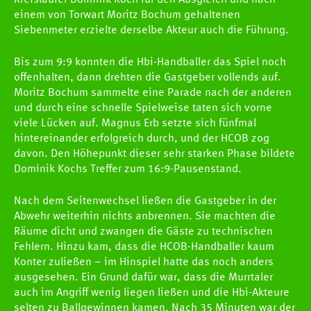
Kreisläufer Dominik Koch für den Ausgleich und nach
einem von Torwart Moritz Bochum gehaltenen
Siebenmeter erzielte derselbe Akteur auch die Führung.
Bis zum 9:9 konnten die Hbi-Handballer das Spiel noch
offenhalten, dann drehten die Gastgeber vollends auf.
Moritz Bochum sammelte eine Parade nach der anderen
und durch eine schnelle Spielweise taten sich vorne
viele Lücken auf. Magnus Erb setzte sich fünfmal
hintereinander erfolgreich durch, und der HCOB zog
davon. Den Höhepunkt dieser sehr starken Phase bildete
Dominik Kochs Treffer zum 16:9-Pausenstand.
Nach dem Seitenwechsel ließen die Gastgeber in der
Abwehr weiterhin nichts anbrennen. Sie machten die
Räume dicht und zwangen die Gäste zu technischen
Fehlern. Hinzu kam, dass die HCOB-Handballer kaum
Konter zuließen – im Hinspiel hatte das noch anders
ausgesehen. Ein Grund dafür war, dass die Murrtaler
auch im Angriff wenig liegen ließen und die Hbi-Akteure
selten zu Ballgewinnen kamen. Nach 35 Minuten war der