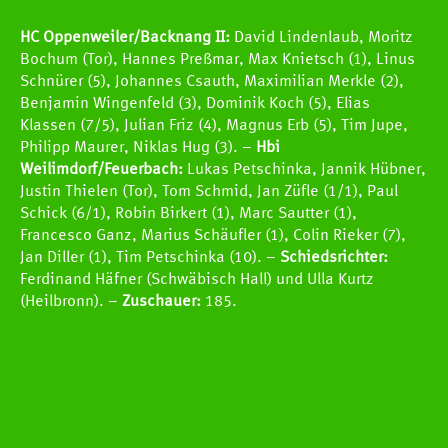
HC Oppenweiler/Backnang II:
David Lindenlaub, Moritz
Bochum (Tor), Hannes Preßmar, Max Knietsch (1), Linus
Schnürer (5), Johannes Csauth, Maximilian Merkle (2),
Benjamin Wingenfeld (3), Dominik Koch (5), Elias
Klassen (7/5), Julian Friz (4), Magnus Erb (5), Tim Jupe,
Philipp Maurer, Niklas Hug (3). –
Hbi
Weilimdorf/Feuerbach:
Lukas Petschinka, Jannik Hübner,
Justin Thielen (Tor), Tom Schmid, Jan Züfle (1/1), Paul
Schick (6/1), Robin Birkert (1), Marc Sautter (1),
Francesco Ganz, Marius Schäufler (1), Colin Rieker (7),
Jan Diller (1), Tim Petschinka (10). –
Schiedsrichter:
Ferdinand Häfner (Schwäbisch Hall) und Ulla Kurtz
(Heilbronn). –
Zuschauer:
185.
HCOB
TEAMS