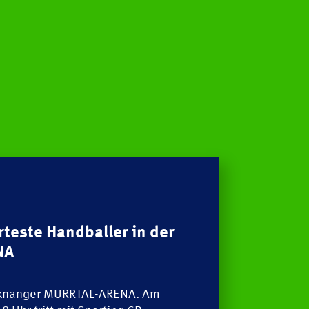
teste Handballer in der
NA
S
Newscenter
cknanger MURRTAL-ARENA. Am
Pressestelle