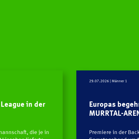
29.07.2026
| Männer 1
HCOB
League in der
Europas begehr
MURRTAL-ARE
TEAM
annschaft, die je in
Premiere in der Ba