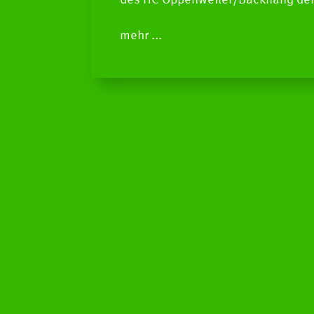
des HC Oppenweiler/Backnang de
mehr ...