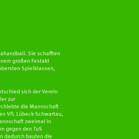
ahandball. Sie schafften
einem großen Festakt
obersten Spielklassen,
tschied sich der Verein
ler zur
rchlebte die Mannschaft
den VfL Lübeck-Schwartau,
annschaft zweimal in
nn gegen den TuS
nn dadurch bauten die