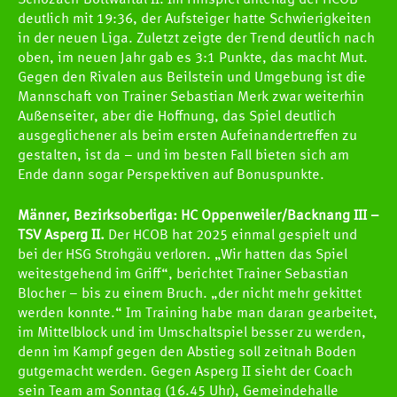
deutlich mit 19:36, der Aufsteiger hatte Schwierigkeiten
in der neuen Liga. Zuletzt zeigte der Trend deutlich nach
oben, im neuen Jahr gab es 3:1 Punkte, das macht Mut.
Gegen den Rivalen aus Beilstein und Umgebung ist die
Mannschaft von Trainer Sebastian Merk zwar weiterhin
Außenseiter, aber die Hoffnung, das Spiel deutlich
ausgeglichener als beim ersten Aufeinandertreffen zu
gestalten, ist da – und im besten Fall bieten sich am
Ende dann sogar Perspektiven auf Bonuspunkte.
Männer, Bezirksoberliga: HC Oppenweiler/Backnang III –
TSV Asperg II.
Der HCOB hat 2025 einmal gespielt und
bei der HSG Strohgäu verloren. „Wir hatten das Spiel
weitestgehend im Griff“, berichtet Trainer Sebastian
Blocher – bis zu einem Bruch. „der nicht mehr gekittet
werden konnte.“ Im Training habe man daran gearbeitet,
im Mittelblock und im Umschaltspiel besser zu werden,
denn im Kampf gegen den Abstieg soll zeitnah Boden
gutgemacht werden. Gegen Asperg II sieht der Coach
sein Team am Sonntag (16.45 Uhr), Gemeindehalle