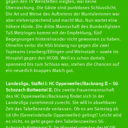
gegen den TV Weilstetten siegten, war keine
Überraschung. Die Gäste sind punktloses Schlusslicht.
Die Art und Weise des Auftretens der Murrtalerinnen war
aber vielversprechend und macht Mut. Nun wartet eine
höhere Hürde. Die dritte Mannschaft des Bundesligisten
TuS Metzingen kommt mit der Empfehlung, fünf
Begegnungen hintereinander nicht gewonnen zu haben.
Ohnehin verlor die HSG bislang nur gegen die zwei
Topteams Leonberg/Eltingen und Weinstadt – sowie im
Hinspiel gegen den HCOB. Weil es schon damals
spannend bis zum Schluss war, stehen die Chancen auf
ein neuerlich knappes Match gut.
Landesliga, Staffel I: HC Oppenweiler/Backnang II – SG
Schozach-Bottwartal II.
Die zweite Frauenmannschaft
des HC Oppenweiler/Backnang findet sich in der
Landesliga zunehmend zurecht. Sie will in absehbarer
Zeit das Tabellenende verlassen. Ob es am Samstag ab
18 Uhr (Gemeindehalle Oppenweiler) gelingt? Leicht wird
es nicht, es geht gegen den Tabellenzweiten SG
Schozach-Bottwartal II. Im Hinspiel unterlag der HCOB