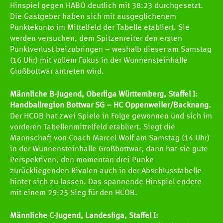
Hinspiel gegen HABO deutlich mit 38:23 durchgesetzt.
Die Gastgeber haben sich mit ausgeglichenem
Punktekonto im Mittelfeld der Tabelle etabliert. Sie
werden versuchen, dem Spitzenreiter den ersten
Punktverlust beizubringen – weshalb dieser am Samstag
(16 Uhr) mit vollem Fokus in der Wunnensteinhalle
Großbottwar antreten wird.
Männliche B-Jugend, Oberliga Württemberg, Staffel I:
Handballregion Bottwar SG – HC Oppenweiler/Backnang.
Der HCOB hat zwei Spiele in Folge gewonnen und sich im
HCOB
vorderen Tabellenmittelfeld etabliert. Siegt die
Mannschaft von Coach Marcel Wolf am Samstag (14 Uhr)
in der Wunnensteinhalle Großbottwar, dann hat sie gute
TEAMS
Perspektiven, den momentan drei Punke
zurückliegenden Rivalen auch in der Abschlusstabelle
hinter sich zu lassen. Das spannende Hinspiel endete
SPIELE
mit einem 29:25-Sieg für den HCOB.
Männliche C-Jugend, Landesliga, Staffel I: