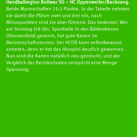
NEWS
Handballregion Bottwar SG – HC Oppenweiler/Backnang.
Beide Mannschaften 15:3 Punkte. In der Tabelle nehmen
Newscenter
sie damit die Plätze zwei und drei ein, nach
Minuspunkten sind sie aber führend. Das bedeutet: Wer
Pressestelle
am Sonntag (18 Uhr, Sporthalle in den Bäderwiesen
Oberstenfeld) gewinnt, hat gute Karten im
Handball Aktuell
Meisterschaftsrennen. Der HCOB kann selbstbewusst
antreten, denn er hat das Hinspiel deutlich gewonnen.
Datenbank
Nun sind die Karten natürlich neu gemischt, und der
Vergleich der Bezirksrivalen verspricht eine Menge
Spannung.