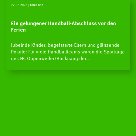
SPIELE
27.07.2026
| Über uns
NEWS
Ein gelungener Handball-Abschluss vor den
Ferien
Newscenter
Jubelnde Kinder, begeisterte Eltern und glänzende
Pressestelle
Pokale: Für viele Handballteams waren die Sporttage
des HC Oppenweiler/Backnang der…
Handball Aktuell
Datenbank