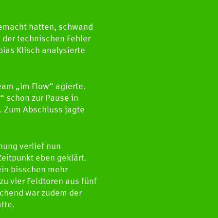
Handball Aktuell
E
 gemacht hatten, schwand
Datenbank
l der technischen Fehler
bias Klisch analysierte
eam „im Flow“ agierte.
“ schon zur Pause in
s. Zum Abschluss jagte
ung verlief nun
Zeitpunkt eben geklärt.
 ein bisschen mehr
zu vier Feldtoren aus fünf
rechend war zudem der
tte.