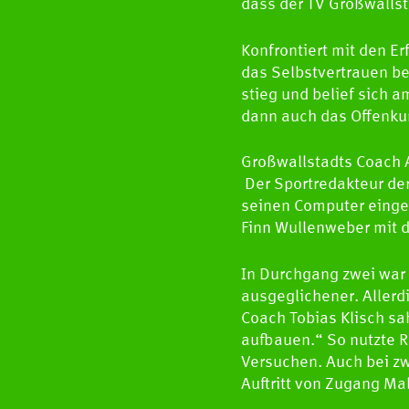
dass der TV Großwallsta
Konfrontiert mit den E
das Selbstvertrauen be
stieg und belief sich a
dann auch das Offenkun
Großwallstadts Coach A
Der Sportredakteur der
seinen Computer einget
Finn Wullenweber mit d
In Durchgang zwei war
ausgeglichener. Allerd
Coach Tobias Klisch sa
aufbauen.“ So nutzte Re
Versuchen. Auch bei zw
Auftritt von Zugang Ma