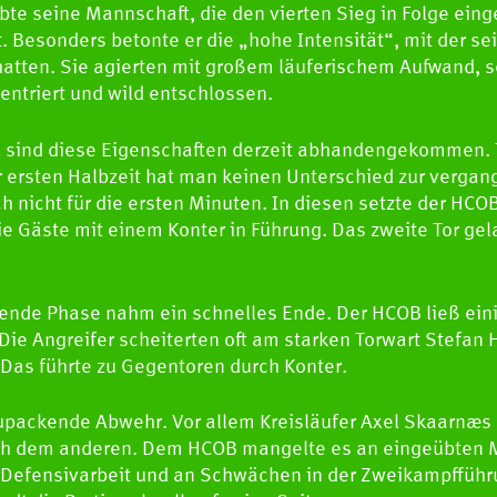
bte seine Mannschaft, die den vierten Sieg in Folge eing
. Besonders betonte er die „hohe Intensität“, mit der se
atten. Sie agierten mit großem läuferischem Aufwand, s
ntriert und wild entschlossen.
sind diese Eigenschaften derzeit abhandengekommen. Tr
 der ersten Halbzeit hat man keinen Unterschied zur ver
 nicht für die ersten Minuten. In diesen setzte der HC
die Gäste mit einem Konter in Führung. Das zweite Tor ge
ende Phase nahm ein schnelles Ende. Der HCOB ließ ein
HCOB
Die Angreifer scheiterten oft am starken Torwart Stefan
. Das führte zu Gegentoren durch Konter.
upackende Abwehr. Vor allem Kreisläufer Axel Skaarnæs
TEAM
nach dem anderen. Dem HCOB mangelte es an eingeübten 
r Defensivarbeit und an Schwächen in der Zweikampfführu