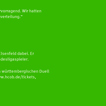
rvorragend. Wir hatten
nverteilung.“
lsenfeld dabei. Er
ndesligaspieler.
 württembergischen Duell
ww.hcob.de/tickets,