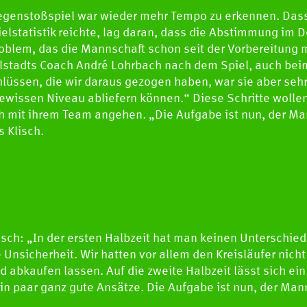
egenstoßspiel war wieder mehr Tempo zu erkennen. Dass 
elstatistik reichte, lag daran, dass die Abstimmung im De
Problem, das die Mannschaft schon seit der Vorbereitung 
llstadts Coach André Lohrbach nach dem Spiel, auch beim
lüssen, die wir daraus gezogen haben, war sie aber sehr w
gewissen Niveau abliefern können.“ Diese Schritte wollen
 mit ihrem Team angehen. „Die Aufgabe ist nun, der Man
s Klisch.
isch: „In der ersten Halbzeit hat man keinen Unterschi
Unsicherheit. Wir hatten vor allem den Kreisläufer nicht
d abkaufen lassen. Auf die zweite Halbzeit lässt sich e
n paar ganz gute Ansätze. Die Aufgabe ist nun, der Mann