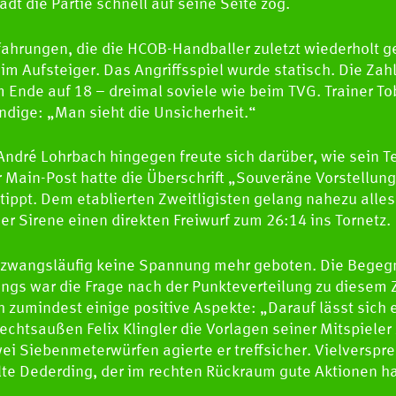
dt die Partie schnell auf seine Seite zog.
SPIEL
rfahrungen, die die HCOB-Handballer zuletzt wiederholt
im Aufsteiger. Das Angriffsspiel wurde statisch. Die Zah
m Ende auf 18 – dreimal soviele wie beim TVG. Trainer To
NEWS
dige: „Man sieht die Unsicherheit.“
ndré Lohrbach hingegen freute sich darüber, wie sein T
 Main-Post hatte die Überschrift „Souveräne Vorstellung
ippt. Dem etablierten Zweitligisten gelang nahezu alle
er Sirene einen direkten Freiwurf zum 26:14 ins Tornetz.
 zwangsläufig keine Spannung mehr geboten. Die Begegn
ings war die Frage nach der Punkteverteilung zu diesem 
h zumindest einige positive Aspekte: „Darauf lässt sich
chtsaußen Felix Klingler die Vorlagen seiner Mitspieler 
ei Siebenmeterwürfen agierte er treffsicher. Vielversp
lte Dederding, der im rechten Rückraum gute Aktionen ha