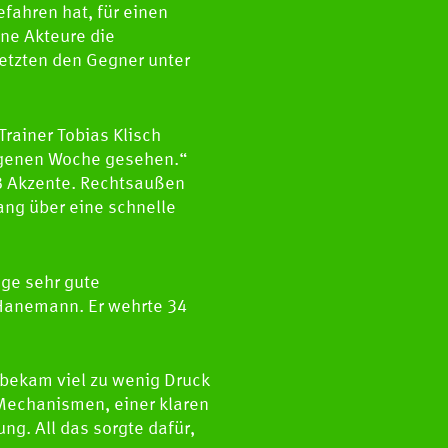
efahren hat, für einen
ine Akteure die
etzten den Gegner unter
ainer Tobias Klisch
gangenen Woche gesehen.“
OB Akzente. Rechtsaußen
lang über eine schnelle
ige sehr gute
 Hanemann. Er wehrte 34
 bekam viel zu wenig Druck
S
Newscenter
Mechanismen, einer klaren
Pressestelle
ng. All das sorgte dafür,