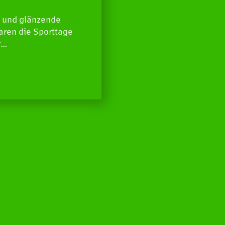
n und glänzende
aren die Sporttage
r…