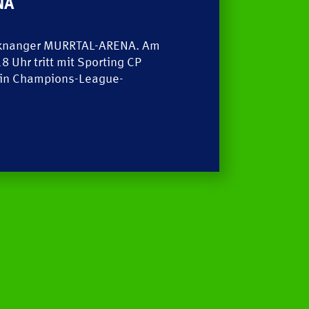
NA
Pressestelle
Handball Aktuell
E
cknanger MURRTAL-ARENA. Am
Uhr tritt mit Sporting CP
Datenbank
ein Champions-League-