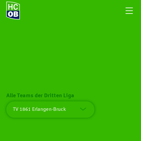
Alle Teams der Dritten Liga
TV 1861 Erlangen-Bruck
HC Oppenweiler/Backnang
HSG Albstadt