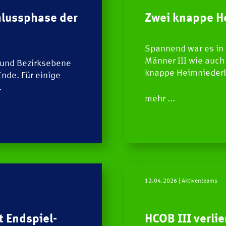
SPIEL
hlussphase der
Zwei knappe H
Spannend war es in 
NEWS
Männer III wie auch 
 und Bezirksebene
knappe Heimniederl
nde. Für einige
…
mehr ...
12.04.2026
| Aktiventeams
t Endspiel-
HCOB III verli