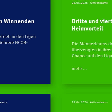
26.04.2026
| Aktiventeams
in Winnenden
Dritte und vie
Heimvorteil
rieb in den Ligen
Mehrere HCOB-
Die Männerteams de
überzeugten in ihre
Chance auf den Liga
mehr ...
HCOB
TEAM
nteams
19.04.2026
| Aktiventeams