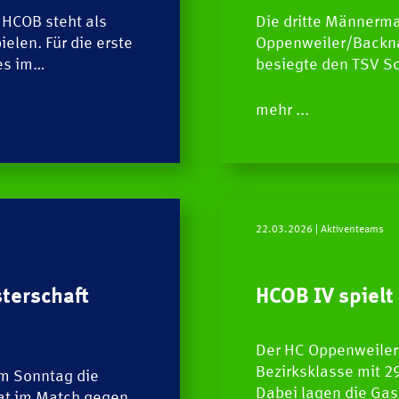
HCOB steht als
Die dritte Männerm
ielen. Für die erste
Oppenweiler/Backna
es im…
besiegte den TSV Sc
mehr ...
22.03.2026
| Aktiventeams
sterschaft
HCOB IV spielt
Der HC Oppenweiler/
Bezirksklasse mit 2
am Sonntag die
Dabei lagen die Gas
hat im Match gegen